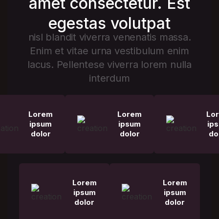
amet consectetur. Est
egestas volutpat
nisl blandit viverra venenatis massa.
Enim et vitae urna vestibulum enim
lacus. Pellentese viverra lorem nulla
interdum
Lorem
Lorem
Lo
ipsum
ipsum
ip
dolor
dolor
do
Lorem
Lorem
ipsum
ipsum
dolor
dolor